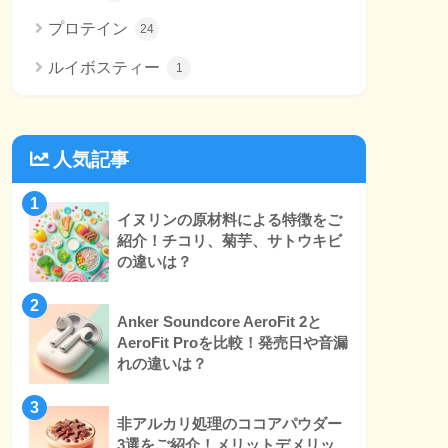
プロテイン
24
ルイボスティー
1
人気記事
1
イヌリンの原材料による特徴をご
紹介！チコリ、菊芋、サトウキビ
の違いは？
2
Anker Soundcore AeroFit 2と
AeroFit Proを比較！発売日や音漏
れの違いは？
3
非アルカリ処理のココアパウダー
3選をご紹介！メリットデメリッ