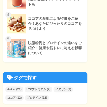
トも
4
ココアの産地による特徴をご紹
介！あなたにぴったりのココアを
見つけよう
5
脱脂粉乳とプロテインの違いをご
紹介！健康や筋トレに与える影響
について
タグで探す
Anker
(21)
LYPプレミアム
(2)
イヌリン
(3)
ココア
(12)
プロテイン
(22)